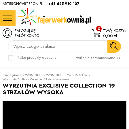
ARTBRON@ARTBRON.PL
+48 625 910 107
0
ZALOGUJ SIĘ
TWÓJ KOSZYK
ZAŁÓŻ KONTO
0,00 zł
Wpisz czego szukasz:
Tylko produkty dostępne
szukanie zaawansowane >>
Strona główna
>
WYRZUTNIE
>
WYRZUTNIE 11-25 STRZAŁÓW
>
Wyrzutnia Exclisive Collection 19 strzałów wysoka
WYRZUTNIA EXCLISIVE COLLECTION 19
STRZAŁÓW WYSOKA