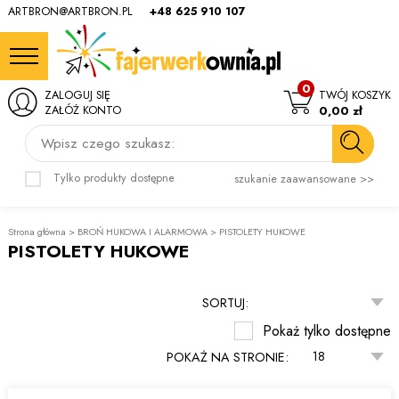
ARTBRON@ARTBRON.PL
+48 625 910 107
0
ZALOGUJ SIĘ
TWÓJ KOSZYK
ZAŁÓŻ KONTO
0,00 zł
Wpisz czego szukasz:
Tylko produkty dostępne
szukanie zaawansowane >>
Strona główna
>
BROŃ HUKOWA I ALARMOWA
>
PISTOLETY HUKOWE
PISTOLETY HUKOWE
SORTUJ:
Pokaż tylko dostępne
POKAŻ NA STRONIE: