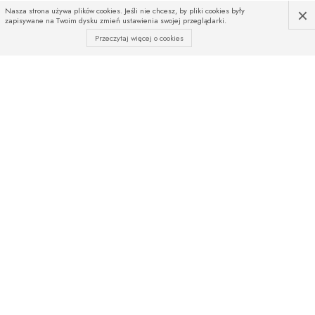
×
Nasza strona używa plików cookies. Jeśli nie chcesz, by pliki cookies były
zapisywane na Twoim dysku zmień ustawienia swojej przeglądarki.
Przeczytaj więcej o cookies
INFOLINIA
Czekamy na Państwa telefony
od poniedziałku do piątku
w godz. od 08:00 do 16:00