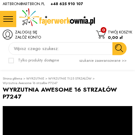
ARTBRON@ARTBRON.PL
+48 625 910 107
0
ZALOGUJ SIĘ
TWÓJ KOSZYK
ZAŁÓŻ KONTO
0,00 zł
Wpisz czego szukasz:
Tylko produkty dostępne
szukanie zaawansowane >>
Strona główna
>
WYRZUTNIE
>
WYRZUTNIE 11-25 STRZAŁÓW
>
Wyrzutnia Awesome 16 strzałów P7247
WYRZUTNIA AWESOME 16 STRZAŁÓW
P7247