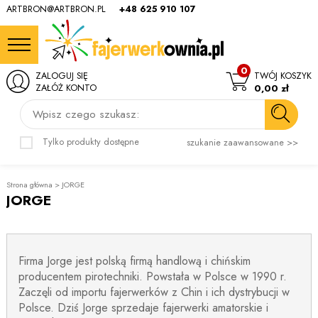
ARTBRON@ARTBRON.PL
+48 625 910 107
0
ZALOGUJ SIĘ
TWÓJ KOSZYK
ZAŁÓŻ KONTO
0,00 zł
Wpisz czego szukasz:
Tylko produkty dostępne
szukanie zaawansowane >>
Strona główna
>
JORGE
JORGE
Firma Jorge jest polską firmą handlową i chińskim
producentem pirotechniki. Powstała w Polsce w 1990 r.
Zaczęli od importu fajerwerków z Chin i ich dystrybucji w
Polsce. Dziś Jorge sprzedaje fajerwerki amatorskie i