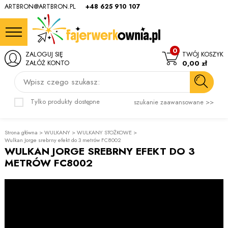
ARTBRON@ARTBRON.PL
+48 625 910 107
0
ZALOGUJ SIĘ
TWÓJ KOSZYK
ZAŁÓŻ KONTO
0,00 zł
Wpisz czego szukasz:
Tylko produkty dostępne
szukanie zaawansowane >>
Strona główna
>
WULKANY
>
WULKANY STOŻKOWE
>
Wulkan Jorge srebrny efekt do 3 metrów FC8002
WULKAN JORGE SREBRNY EFEKT DO 3
METRÓW FC8002