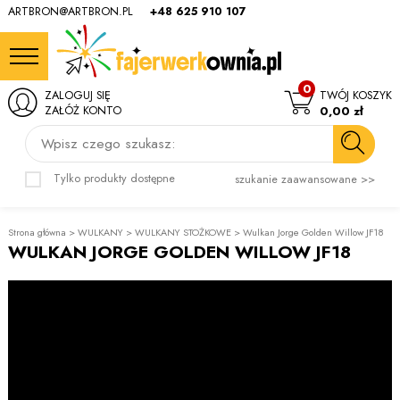
ARTBRON@ARTBRON.PL
+48 625 910 107
0
ZALOGUJ SIĘ
TWÓJ KOSZYK
ZAŁÓŻ KONTO
0,00 zł
Wpisz czego szukasz:
Tylko produkty dostępne
szukanie zaawansowane >>
Strona główna
>
WULKANY
>
WULKANY STOŻKOWE
>
Wulkan Jorge Golden Willow JF18
WULKAN JORGE GOLDEN WILLOW JF18