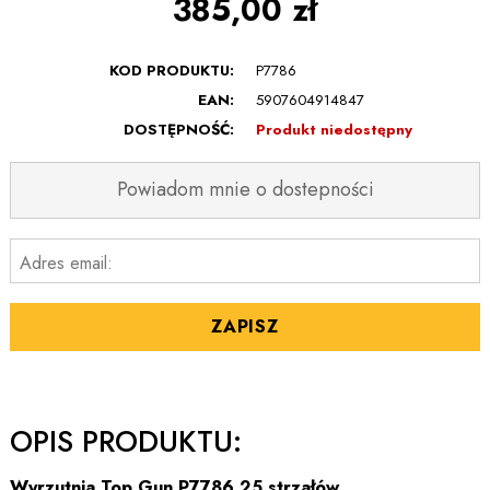
385,00 zł
KOD PRODUKTU:
P7786
EAN:
5907604914847
DOSTĘPNOŚĆ:
Produkt niedostępny
Powiadom mnie o dostepności
Adres email:
ZAPISZ
OPIS PRODUKTU:
Wyrzutnia Top Gun P7786 25 strzałów