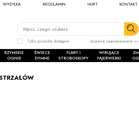
WYSYŁKA
REGULAMIN
HURT
KONTAKT
Wpisz czego szukasz:
Tylko produkty dostępne
szukanie zaawansowane >>
RZYMSKIE
ŚWIECE
FLARY I
WIRUJĄCE
ZI
OGNIE
DYMNE
STROBOSKOPY
FAJERWERKI
OG
 STRZAŁÓW