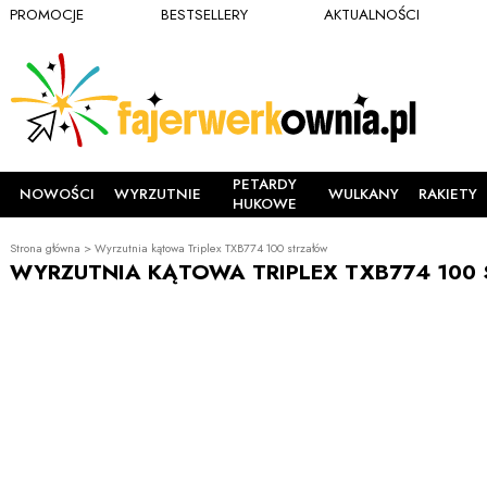
PROMOCJE
BESTSELLERY
AKTUALNOŚCI
PETARDY
NOWOŚCI
WYRZUTNIE
WULKANY
RAKIETY
HUKOWE
Strona główna
>
Wyrzutnia kątowa Triplex TXB774 100 strzałów
WYRZUTNIA KĄTOWA TRIPLEX TXB774 100