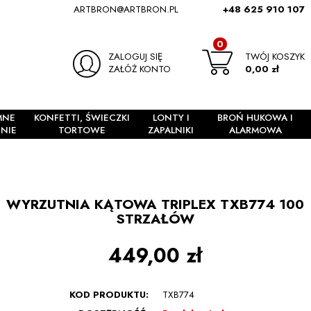
ARTBRON@ARTBRON.PL
+48 625 910 107
0
ZALOGUJ SIĘ
TWÓJ KOSZYK
ZAŁÓŻ KONTO
0,00 zł
MNE
KONFETTI, ŚWIECZKI
LONTY I
BROŃ HUKOWA I
NIE
TORTOWE
ZAPALNIKI
ALARMOWA
WYRZUTNIA KĄTOWA TRIPLEX TXB774 100
STRZAŁÓW
449,00 zł
KOD PRODUKTU:
TXB774