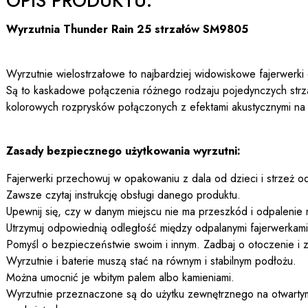
OPIS PRODUKTU:
Wyrzutnia Thunder Rain 25 strzałów SM9805
Wyrzutnie wielostrzałowe to najbardziej widowiskowe fajerwerki
Są to kaskadowe połączenia różnego rodzaju pojedynczych str
kolorowych rozprysków połączonych z efektami akustycznymi na
Zasady bezpiecznego użytkowania wyrzutni:
Fajerwerki przechowuj w opakowaniu z dala od dzieci i strzeż od
Zawsze czytaj instrukcję obsługi danego produktu.
Upewnij się, czy w danym miejscu nie ma przeszkód i odpalenie 
Utrzymuj odpowiednią odległość między odpalanymi fajerwerkami a
Pomyśl o bezpieczeństwie swoim i innym. Zadbaj o otoczenie i z
Wyrzutnie i baterie muszą stać na równym i stabilnym podłożu.
Można umocnić je wbitym palem albo kamieniami.
Wyrzutnie przeznaczone są do użytku zewnętrznego na otwartym