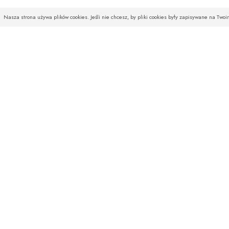
Nasza strona używa plików cookies. Jeśli nie chcesz, by pliki cookies były zapisywane na Two
INFOLINIA
SKLEP
Czekamy na Państwa telefony
O firmie
od poniedziałku do piątku
Baza wiedzy
w godz. od 08:00 do 16:00
Aktualności
w soboty od 10:00 do 14:00
Wysyłka
Regulamin
Zwroty i reklamac