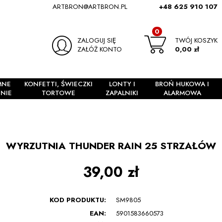
ARTBRON@ARTBRON.PL
+48 625 910 107
0
ZALOGUJ SIĘ
TWÓJ KOSZYK
ZAŁÓŻ KONTO
0,00 zł
MNE
KONFETTI, ŚWIECZKI
LONTY I
BROŃ HUKOWA I
NIE
TORTOWE
ZAPALNIKI
ALARMOWA
WYRZUTNIA THUNDER RAIN 25 STRZAŁÓW
39,00 zł
KOD PRODUKTU:
SM9805
EAN:
5901583660573