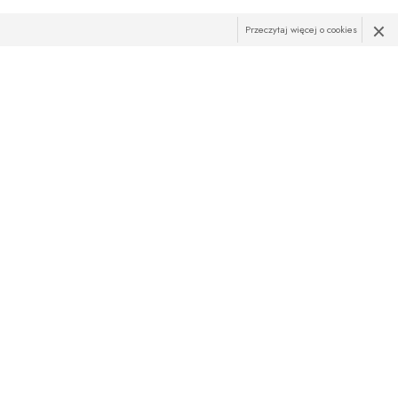
×
Przeczytaj więcej o cookies
R
żąco z najnowszymi promocjami? Zapisz sie do newslettera!
res e-mail:
ZAPISZ SIĘ