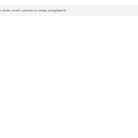
im dysku zmień ustawienia swojej przeglądarki.
STREFA KLIENTA
NEWSLETTE
Hurt
Chcesz być na bie
Logowanie
Rejestracja
Wpisz swój ad
Zamówienia
Polityka prywatności
je