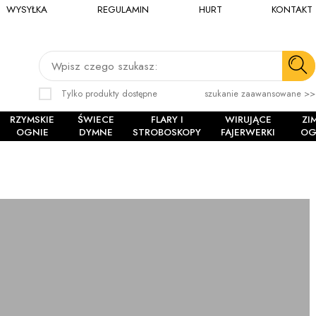
WYSYŁKA
REGULAMIN
HURT
KONTAKT
Wpisz czego szukasz:
Tylko produkty dostępne
szukanie zaawansowane >>
RZYMSKIE
ŚWIECE
FLARY I
WIRUJĄCE
ZI
OGNIE
DYMNE
STROBOSKOPY
FAJERWERKI
OG