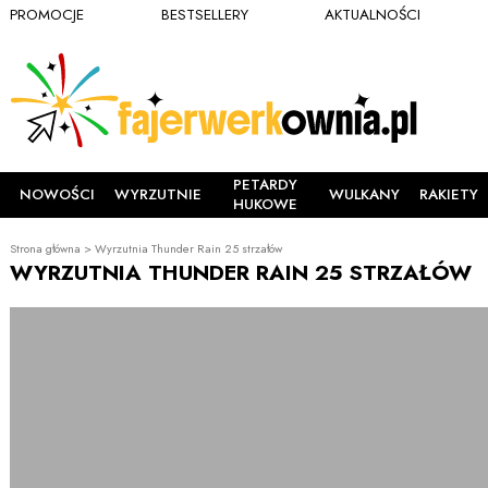
PROMOCJE
BESTSELLERY
AKTUALNOŚCI
PETARDY
NOWOŚCI
WYRZUTNIE
WULKANY
RAKIETY
HUKOWE
Strona główna
>
Wyrzutnia Thunder Rain 25 strzałów
WYRZUTNIA THUNDER RAIN 25 STRZAŁÓW