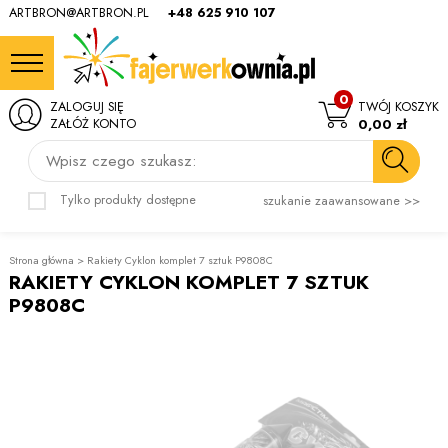
ARTBRON@ARTBRON.PL
+48 625 910 107
0
ZALOGUJ SIĘ
TWÓJ KOSZYK
ZAŁÓŻ KONTO
0,00 zł
Wpisz czego szukasz:
Tylko produkty dostępne
szukanie zaawansowane >>
Strona główna
>
Rakiety Cyklon komplet 7 sztuk P9808C
RAKIETY CYKLON KOMPLET 7 SZTUK
P9808C