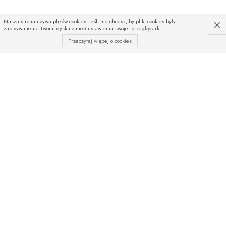
×
Nasza strona używa plików cookies. Jeśli nie chcesz, by pliki cookies były
zapisywane na Twoim dysku zmień ustawienia swojej przeglądarki.
Przeczytaj więcej o cookies
INFOLINIA
Czekamy na Państwa telefony
od poniedziałku do piątku