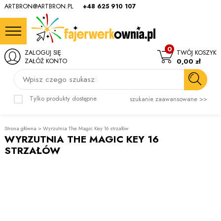
ARTBRON@ARTBRON.PL
+48 625 910 107
0
ZALOGUJ SIĘ
TWÓJ KOSZYK
ZAŁÓŻ KONTO
0,00 zł
Wpisz czego szukasz:
Tylko produkty dostępne
szukanie zaawansowane >>
Strona główna
>
Wyrzutnia The Magic Key 16 strzałów
WYRZUTNIA THE MAGIC KEY 16
STRZAŁÓW