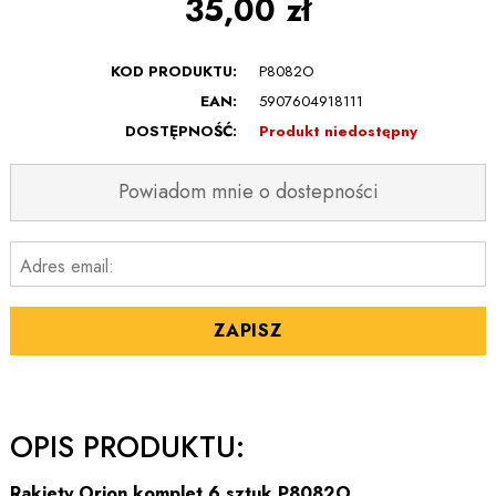
35,00 zł
KOD PRODUKTU:
P8082O
EAN:
5907604918111
DOSTĘPNOŚĆ:
Produkt niedostępny
Powiadom mnie o dostepności
Adres email:
ZAPISZ
OPIS PRODUKTU:
Rakiety Orion komplet 6 sztuk P8082O