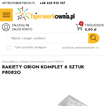
ARTBRON@ARTBRON.PL
+48 625 910 107
0
ZALOGUJ SIĘ
TWÓJ KOSZYK
ZAŁÓŻ KONTO
0,00 zł
Wpisz czego szukasz:
Tylko produkty dostępne
szukanie zaawansowane >>
Strona główna
>
Rakiety Orion komplet 6 sztuk P8082O
RAKIETY ORION KOMPLET 6 SZTUK
P8082O