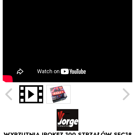
WYRZUTNIA IROKEZ 100 STRZAŁÓW SFC18