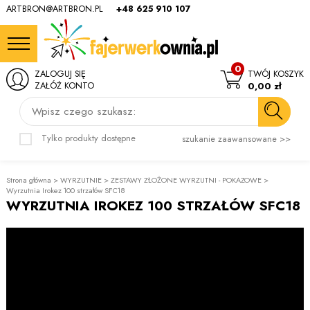
ARTBRON@ARTBRON.PL
+48 625 910 107
0
ZALOGUJ SIĘ
TWÓJ KOSZYK
ZAŁÓŻ KONTO
0,00 zł
Wpisz czego szukasz:
Tylko produkty dostępne
szukanie zaawansowane >>
Strona główna
>
WYRZUTNIE
>
ZESTAWY ZŁOŻONE WYRZUTNI - POKAZOWE
>
Wyrzutnia Irokez 100 strzałów SFC18
WYRZUTNIA IROKEZ 100 STRZAŁÓW SFC18