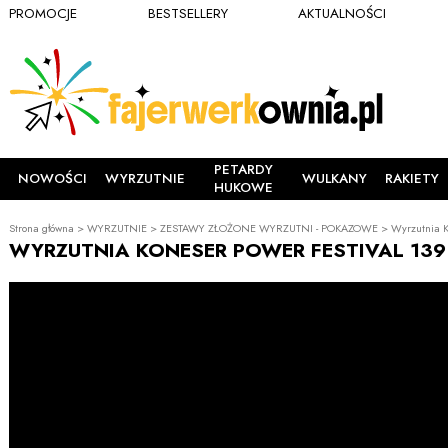
PROMOCJE
BESTSELLERY
AKTUALNOŚCI
PETARDY
NOWOŚCI
WYRZUTNIE
WULKANY
RAKIETY
HUKOWE
Strona główna
>
WYRZUTNIE
>
ZESTAWY ZŁOŻONE WYRZUTNI - POKAZOWE
>
Wyrzutnia K
WYRZUTNIA KONESER POWER FESTIVAL 13