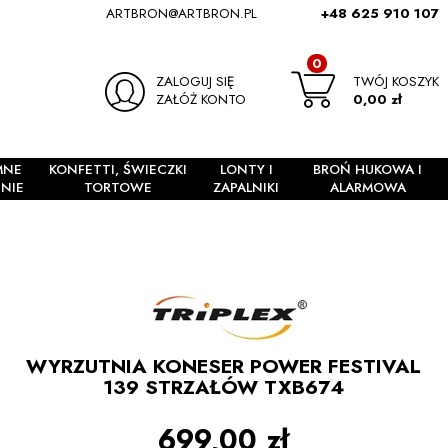
ARTBRON@ARTBRON.PL
+48 625 910 107
0
ZALOGUJ SIĘ
TWÓJ KOSZYK
ZAŁÓŻ KONTO
0,00 zł
MNE
KONFETTI, ŚWIECZKI
LONTY I
BROŃ HUKOWA I
NIE
TORTOWE
ZAPALNIKI
ALARMOWA
WYRZUTNIA KONESER POWER FESTIVAL
139 STRZAŁÓW TXB674
699,00 zł