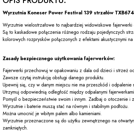
OPIS PRODUKTU:
Wyrzutnia Koneser Power Festival 139 strzałów TXB674
Wyrzutnie wielostrzałowe to najbardziej widowiskowe fajerwerki
Są to kaskadowe połączenia różnego rodzaju pojedynczych str
kolorowych rozprysków połączonych z efektami akustycznymi na
Zasady bezpiecznego użytkowania fajerwerków:
Fajerwerki przechowuj w opakowaniu z dala od dzieci i strzeż od
Zawsze czytaj instrukcję obsługi danego produktu.
Upewnij się, czy w danym miejscu nie ma przeszkód i odpalenie 
Utrzymuj odpowiednią odległość między odpalanymi fajerwerkami a
Pomyśl o bezpieczeństwie swoim i innym. Zadbaj o otoczenie i z
Wyrzutnie i baterie muszą stać na równym i stabilnym podłożu.
Można umocnić je wbitym palem albo kamieniami.
Wyrzutnie przeznaczone są do użytku zewnętrznego na otwartym
zamkniętych.