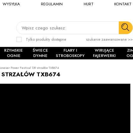
WYSYŁKA
REGULAMIN
HURT
KONTAKT
Wpisz czego szukasz:
Tylko produkty dostępne
szukanie zaawansowane >>
RZYMSKIE
ŚWIECE
FLARY I
WIRUJĄCE
ZI
OGNIE
DYMNE
STROBOSKOPY
FAJERWERKI
OG
oneser Power Festival 139 strzałów TXB674
9 STRZAŁÓW TXB674