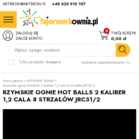
ARTBRON@ARTBRON.PL
+48 625 910 107
0
ZALOGUJ SIĘ
TWÓJ KOSZYK
ZAŁÓŻ KONTO
0,00 zł
Wpisz czego szukasz:
Tylko produkty dostępne
szukanie zaawansowane >>
Strona główna
>
RZYMSKIE OGNIE
>
Rzymskie ognie Hot Balls 2 kaliber 1,2 cala 8 strzałów JRC31/2
RZYMSKIE OGNIE HOT BALLS 2 KALIBER
1,2 CALA 8 STRZAŁÓW JRC31/2