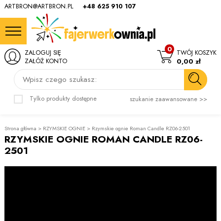
ARTBRON@ARTBRON.PL
+48 625 910 107
0
ZALOGUJ SIĘ
TWÓJ KOSZYK
ZAŁÓŻ KONTO
0,00 zł
Wpisz czego szukasz:
Tylko produkty dostępne
szukanie zaawansowane >>
Strona główna
>
RZYMSKIE OGNIE
>
Rzymskie ognie Roman Candle RZ06-2501
RZYMSKIE OGNIE ROMAN CANDLE RZ06-
2501