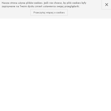
×
Nasza strona używa plików cookies. Jeśli nie chcesz, by pliki cookies były
zapisywane na Twoim dysku zmień ustawienia swojej przeglądarki.
Przeczytaj więcej o cookies
INFOLINIA
Czekamy na Państwa telefony
od poniedziałku do piątku
w godz. od 08:00 do 16:00