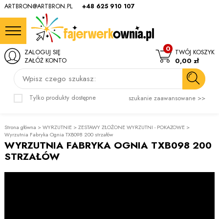
ARTBRON@ARTBRON.PL
+48 625 910 107
0
ZALOGUJ SIĘ
TWÓJ KOSZYK
ZAŁÓŻ KONTO
0,00 zł
Wpisz czego szukasz:
Tylko produkty dostępne
szukanie zaawansowane >>
Strona główna
>
WYRZUTNIE
>
ZESTAWY ZŁOŻONE WYRZUTNI - POKAZOWE
>
Wyrzutnia Fabryka Ognia TXB098 200 strzałów
WYRZUTNIA FABRYKA OGNIA TXB098 200
STRZAŁÓW