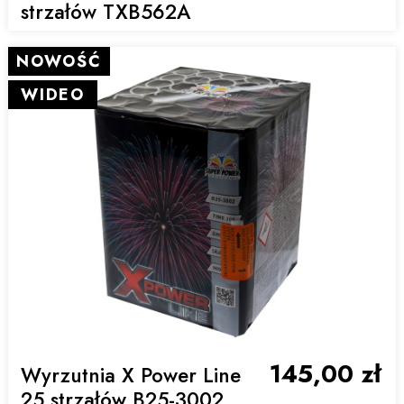
strzałów TXB562A
NOWOŚĆ
WIDEO
145,00 zł
Wyrzutnia X Power Line
25 strzałów B25-3002