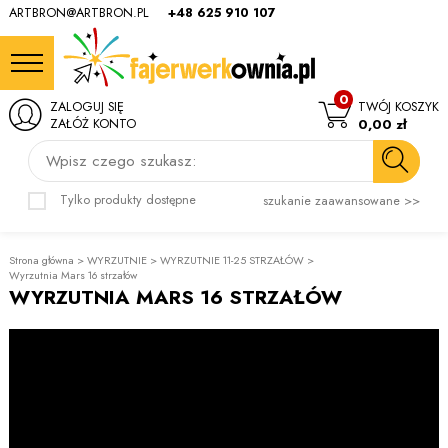
ARTBRON@ARTBRON.PL
+48 625 910 107
0
ZALOGUJ SIĘ
TWÓJ KOSZYK
ZAŁÓŻ KONTO
0,00 zł
Wpisz czego szukasz:
Tylko produkty dostępne
szukanie zaawansowane >>
Strona główna
>
WYRZUTNIE
>
WYRZUTNIE 11-25 STRZAŁÓW
>
Wyrzutnia Mars 16 strzałów
WYRZUTNIA MARS 16 STRZAŁÓW