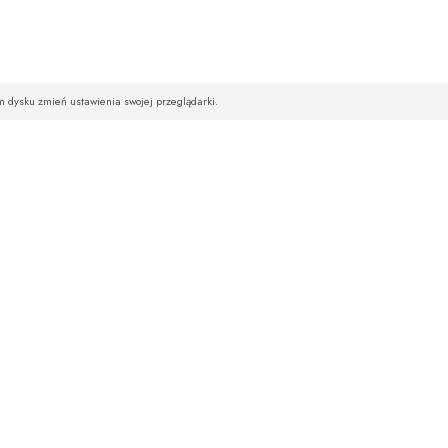
im dysku zmień ustawienia swojej przeglądarki.
STREFA KLIENTA
NEWSLETTE
Hurt
Chcesz być na bie
Logowanie
Rejestracja