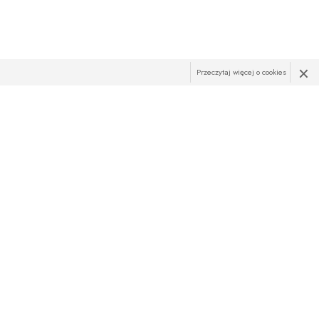
×
Przeczytaj więcej o cookies
R
żąco z najnowszymi promocjami? Zapisz sie do newslettera!