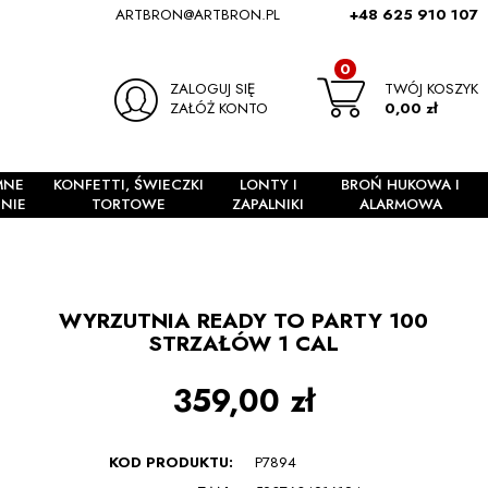
ARTBRON@ARTBRON.PL
+48 625 910 107
0
ZALOGUJ SIĘ
TWÓJ KOSZYK
ZAŁÓŻ KONTO
0,00 zł
MNE
KONFETTI, ŚWIECZKI
LONTY I
BROŃ HUKOWA I
NIE
TORTOWE
ZAPALNIKI
ALARMOWA
WYRZUTNIA READY TO PARTY 100
STRZAŁÓW 1 CAL
359,00 zł
KOD PRODUKTU:
P7894