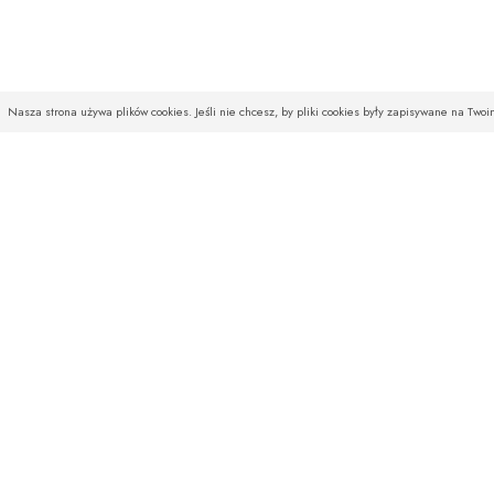
Nasza strona używa plików cookies. Jeśli nie chcesz, by pliki cookies były zapisywane na Two
INFOLINIA
SKLEP
Czekamy na Państwa telefony
O firmie
od poniedziałku do piątku
Baza wiedzy
w godz. od 08:00 do 16:00
Aktualności