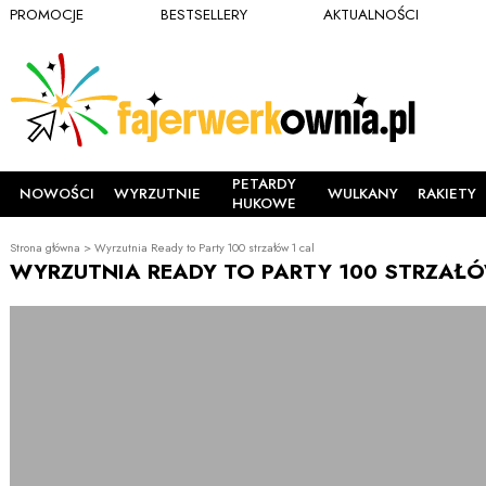
PROMOCJE
BESTSELLERY
AKTUALNOŚCI
PETARDY
NOWOŚCI
WYRZUTNIE
WULKANY
RAKIETY
HUKOWE
Strona główna
>
Wyrzutnia Ready to Party 100 strzałów 1 cal
WYRZUTNIA READY TO PARTY 100 STRZAŁÓ