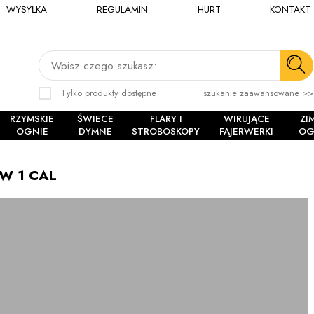
WYSYŁKA
REGULAMIN
HURT
KONTAKT
Wpisz czego szukasz:
Tylko produkty dostępne
szukanie zaawansowane >>
RZYMSKIE
ŚWIECE
FLARY I
WIRUJĄCE
ZI
OGNIE
DYMNE
STROBOSKOPY
FAJERWERKI
OG
W 1 CAL