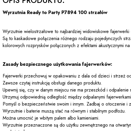
OPIS PRODUKTU:
Wyrzutnia Ready to Party P7894 100 strzałów
Wyrzutnie wielostrzałowe to najbardziej widowiskowe fajerwerki
Są to kaskadowe połączenia różnego rodzaju pojedynczych str
kolorowych rozprysków połączonych z efektami akustycznymi na
Zasady bezpiecznego użytkowania fajerwerków:
Fajerwerki przechowuj w opakowaniu z dala od dzieci i strzeż od
Zawsze czytaj instrukcję obsługi danego produktu.
Upewnij się, czy w danym miejscu nie ma przeszkód i odpalenie 
Utrzymuj odpowiednią odległość między odpalanymi fajerwerkami a
Pomyśl o bezpieczeństwie swoim i innym. Zadbaj o otoczenie i z
Wyrzutnie i baterie muszą stać na równym i stabilnym podłożu.
Można umocnić je wbitym palem albo kamieniami.
Wyrzutnie przeznaczone są do użytku zewnętrznego na otwartym