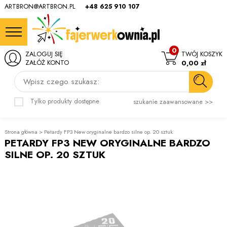
ARTBRON@ARTBRON.PL
+48 625 910 107
0
ZALOGUJ SIĘ
TWÓJ KOSZYK
ZAŁÓŻ KONTO
0,00 zł
Wpisz czego szukasz:
Tylko produkty dostępne
szukanie zaawansowane >>
Strona główna
>
Petardy FP3 New oryginalne bardzo silne op. 20 sztuk
PETARDY FP3 NEW ORYGINALNE BARDZO
SILNE OP. 20 SZTUK