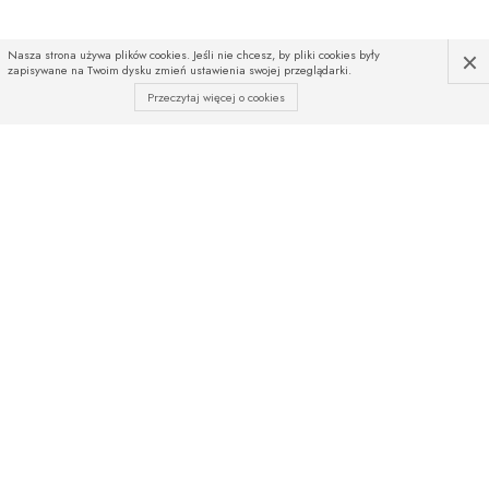
×
Nasza strona używa plików cookies. Jeśli nie chcesz, by pliki cookies były
zapisywane na Twoim dysku zmień ustawienia swojej przeglądarki.
Przeczytaj więcej o cookies
INFOLINIA
Czekamy na Państwa telefony