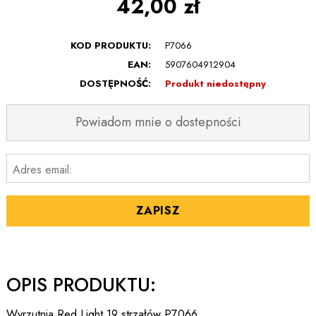
42,00 zł
KOD PRODUKTU:
P7066
EAN:
5907604912904
DOSTĘPNOŚĆ:
Produkt niedostępny
Powiadom mnie o dostepności
Adres email:
ZAPISZ
OPIS PRODUKTU:
Wyrzutnia Red Light 19 strzałów P7066