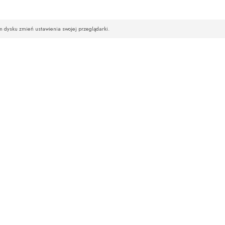
im dysku zmień ustawienia swojej przeglądarki.
STREFA KLIENTA
NEWSLETTE
Hurt
Chcesz być na bie
Logowanie
Rejestracja
Wpisz swój ad
Zamówienia
Polityka prywatności