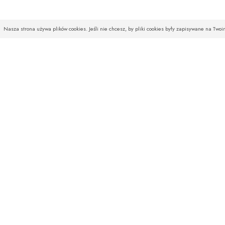
Nasza strona używa plików cookies. Jeśli nie chcesz, by pliki cookies były zapisywane na Two
INFOLINIA
SKLEP
Czekamy na Państwa telefony
O firmie
od poniedziałku do piątku
Baza wiedzy
w godz. od 08:00 do 16:00
Aktualności
w soboty od 10:00 do 14:00
Wysyłka
Regulamin