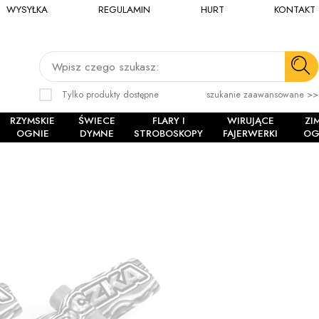
WYSYŁKA
REGULAMIN
HURT
KONTAKT
Wpisz czego szukasz:
Tylko produkty dostępne
szukanie zaawansowane >>
RZYMSKIE
ŚWIECE
FLARY I
WIRUJĄCE
ZI
OGNIE
DYMNE
STROBOSKOPY
FAJERWERKI
OG