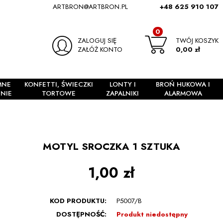
ARTBRON@ARTBRON.PL
+48 625 910 107
0
ZALOGUJ SIĘ
TWÓJ KOSZYK
ZAŁÓŻ KONTO
0,00 zł
MNE
KONFETTI, ŚWIECZKI
LONTY I
BROŃ HUKOWA I
NIE
TORTOWE
ZAPALNIKI
ALARMOWA
MOTYL SROCZKA 1 SZTUKA
1,00 zł
KOD PRODUKTU:
P5007/B
DOSTĘPNOŚĆ:
Produkt niedostępny