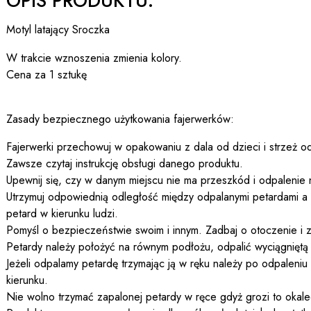
OPIS PRODUKTU:
Motyl latający Sroczka
W trakcie wznoszenia zmienia kolory.
Cena za 1 sztukę
Zasady bezpiecznego użytkowania fajerwerków:
Fajerwerki przechowuj w opakowaniu z dala od dzieci i strzeż od
Zawsze czytaj instrukcję obsługi danego produktu.
Upewnij się, czy w danym miejscu nie ma przeszkód i odpalenie 
Utrzymuj odpowiednią odległość między odpalanymi petardami a 
petard w kierunku ludzi.
Pomyśl o bezpieczeństwie swoim i innym. Zadbaj o otoczenie i z
Petardy należy położyć na równym podłożu, odpalić wyciągniętą rę
Jeżeli odpalamy petardę trzymając ją w ręku należy po odpaleniu
kierunku.
Nie wolno trzymać zapalonej petardy w ręce gdyż grozi to okal