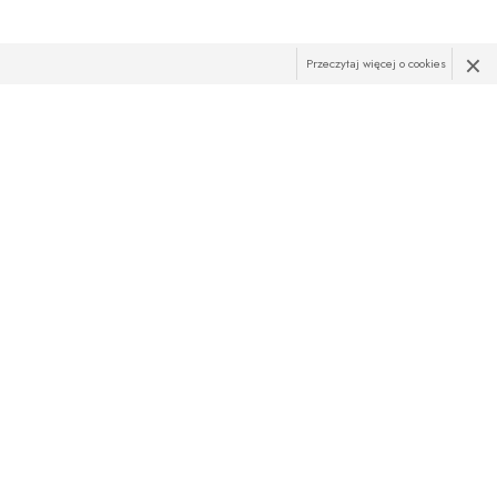
×
Przeczytaj więcej o cookies
R
żąco z najnowszymi promocjami? Zapisz sie do newslettera!
res e-mail:
ZAPISZ SIĘ