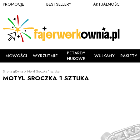
PROMOCJE
BESTSELLERY
AKTUALNOŚCI
PETARDY
NOWOŚCI
WYRZUTNIE
WULKANY
RAKIETY
HUKOWE
Strona główna
>
Motyl Sroczka 1 sztuka
MOTYL SROCZKA 1 SZTUKA