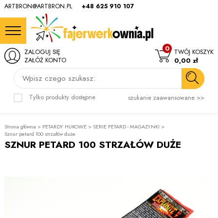
ARTBRON@ARTBRON.PL
+48 625 910 107
0
ZALOGUJ SIĘ
TWÓJ KOSZYK
ZAŁÓŻ KONTO
0,00 zł
Wpisz czego szukasz:
Tylko produkty dostępne
szukanie zaawansowane >>
Strona główna
>
PETARDY HUKOWE
>
SERIE PETARD - MAGAZYNKI
>
Sznur petard 100 strzałów duże
SZNUR PETARD 100 STRZAŁÓW DUŻE