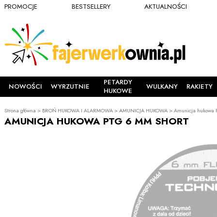
PROMOCJE
BESTSELLERY
AKTUALNOŚCI
PETARDY
NOWOŚCI
WYRZUTNIE
WULKANY
RAKIETY
HUKOWE
Strona główna
>
BROŃ HUKOWA I ALARMOWA
>
AMUNICJA HUKOWA
>
Amunicja hukowa 
AMUNICJA HUKOWA PTG 6 MM SHORT