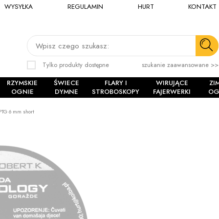
WYSYŁKA
REGULAMIN
HURT
KONTAKT
Wpisz czego szukasz:
Tylko produkty dostępne
szukanie zaawansowane >>
RZYMSKIE
ŚWIECE
FLARY I
WIRUJĄCE
ZI
OGNIE
DYMNE
STROBOSKOPY
FAJERWERKI
OG
PTG 6 mm short