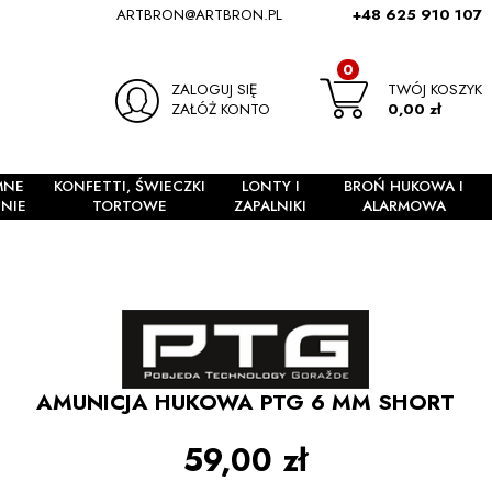
ARTBRON@ARTBRON.PL
+48 625 910 107
0
ZALOGUJ SIĘ
TWÓJ KOSZYK
ZAŁÓŻ KONTO
0,00 zł
MNE
KONFETTI, ŚWIECZKI
LONTY I
BROŃ HUKOWA I
NIE
TORTOWE
ZAPALNIKI
ALARMOWA
AMUNICJA HUKOWA PTG 6 MM SHORT
59,00 zł