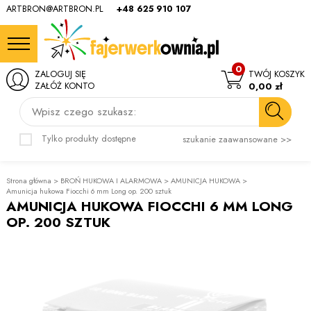
ARTBRON@ARTBRON.PL
+48 625 910 107
0
ZALOGUJ SIĘ
TWÓJ KOSZYK
ZAŁÓŻ KONTO
0,00 zł
Wpisz czego szukasz:
Tylko produkty dostępne
szukanie zaawansowane >>
Strona główna
>
BROŃ HUKOWA I ALARMOWA
>
AMUNICJA HUKOWA
>
Amunicja hukowa Fiocchi 6 mm Long op. 200 sztuk
AMUNICJA HUKOWA FIOCCHI 6 MM LONG
OP. 200 SZTUK