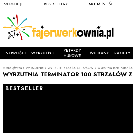
PROMOCJE
BESTSELLERY
AKTUALNOŚCI
PETARDY
NOWOŚCI
WYRZUTNIE
WULKANY
RAKIETY
HUKOWE
Strona główna
>
WYRZUTNIE
>
WYRZUTNIE OD 100 STRZAŁÓW
>
Wyrzutnia Terminator 100
WYRZUTNIA TERMINATOR 100 STRZAŁÓW 
BESTSELLER