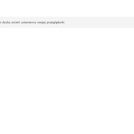
im dysku zmień ustawienia swojej przeglądarki.
STREFA KLIENTA
NEWSLETTE
Hurt
Chcesz być na bie
Logowanie
Rejestracja
Wpisz swój ad
Zamówienia