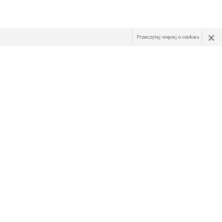
×
Przeczytaj więcej o cookies
R
żąco z najnowszymi promocjami? Zapisz sie do newslettera!
res e-mail:
ZAPISZ SIĘ