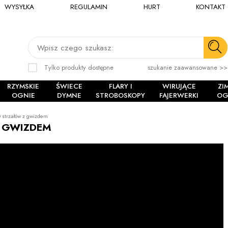
WYSYŁKA
REGULAMIN
HURT
KONTAKT
Wpisz czego szukasz:
Tylko produkty dostępne
szukanie zaawansowane >>
RZYMSKIE
ŚWIECE
FLARY I
WIRUJĄCE
ZI
OGNIE
DYMNE
STROBOSKOPY
FAJERWERKI
OG
 strzałów z gwizdem
Z GWIZDEM