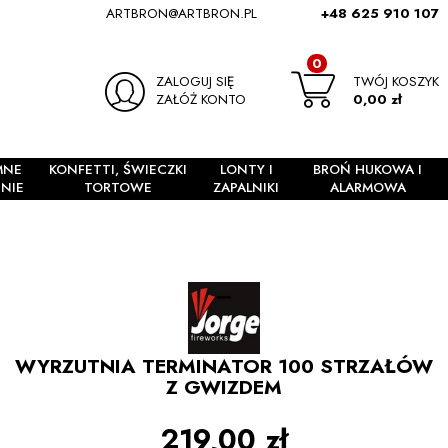
ARTBRON@ARTBRON.PL
+48 625 910 107
0
ZALOGUJ SIĘ
TWÓJ KOSZYK
ZAŁÓŻ KONTO
0,00 zł
MNE
KONFETTI, ŚWIECZKI
LONTY I
BROŃ HUKOWA I
NIE
TORTOWE
ZAPALNIKI
ALARMOWA
WYRZUTNIA TERMINATOR 100 STRZAŁÓW
Z GWIZDEM
219,00 zł