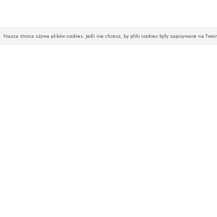
Nasza strona używa plików cookies. Jeśli nie chcesz, by pliki cookies były zapisywane na Two
INFOLINIA
SKLEP
Czekamy na Państwa telefony
O firmie
od poniedziałku do piątku
Baza wiedzy
w godz. od 08:00 do 16:00
Aktualności
w soboty od 10:00 do 14:00
Wysyłka