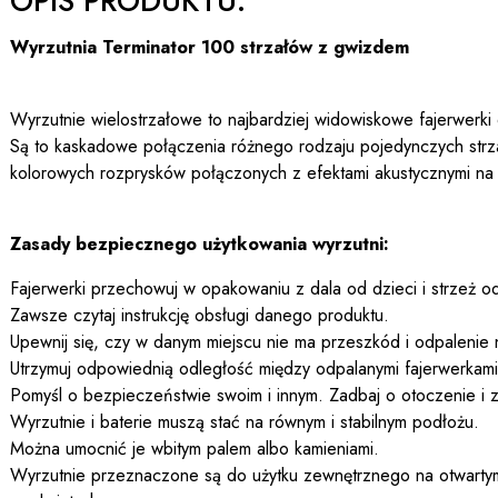
OPIS PRODUKTU:
Wyrzutnia Terminator 100 strzałów z gwizdem
Wyrzutnie wielostrzałowe to najbardziej widowiskowe fajerwerki
Są to kaskadowe połączenia różnego rodzaju pojedynczych str
kolorowych rozprysków połączonych z efektami akustycznymi na
Zasady bezpiecznego użytkowania wyrzutni:
Fajerwerki przechowuj w opakowaniu z dala od dzieci i strzeż od
Zawsze czytaj instrukcję obsługi danego produktu.
Upewnij się, czy w danym miejscu nie ma przeszkód i odpalenie 
Utrzymuj odpowiednią odległość między odpalanymi fajerwerkami a
Pomyśl o bezpieczeństwie swoim i innym. Zadbaj o otoczenie i z
Wyrzutnie i baterie muszą stać na równym i stabilnym podłożu.
Można umocnić je wbitym palem albo kamieniami.
Wyrzutnie przeznaczone są do użytku zewnętrznego na otwartym