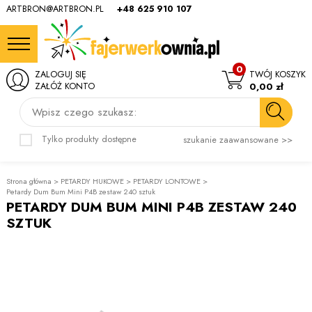
ARTBRON@ARTBRON.PL
+48 625 910 107
0
ZALOGUJ SIĘ
TWÓJ KOSZYK
ZAŁÓŻ KONTO
0,00 zł
Wpisz czego szukasz:
Tylko produkty dostępne
szukanie zaawansowane >>
Strona główna
>
PETARDY HUKOWE
>
PETARDY LONTOWE
>
Petardy Dum Bum Mini P4B zestaw 240 sztuk
PETARDY DUM BUM MINI P4B ZESTAW 240
SZTUK