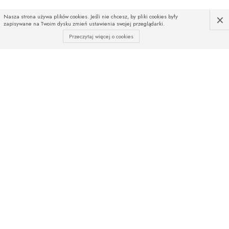
×
Nasza strona używa plików cookies. Jeśli nie chcesz, by pliki cookies były
zapisywane na Twoim dysku zmień ustawienia swojej przeglądarki.
Przeczytaj więcej o cookies
INFOLINIA
Czekamy na Państwa telefony
od poniedziałku do piątku