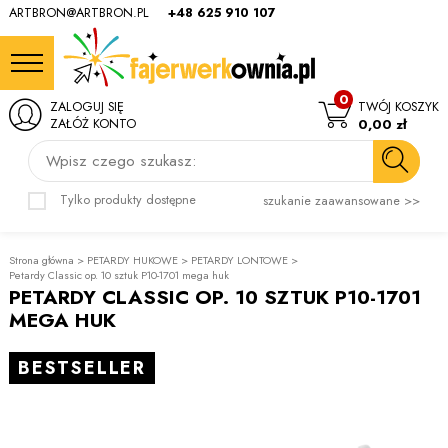
ARTBRON@ARTBRON.PL
+48 625 910 107
0
ZALOGUJ SIĘ
TWÓJ KOSZYK
ZAŁÓŻ KONTO
0,00 zł
Wpisz czego szukasz:
Tylko produkty dostępne
szukanie zaawansowane >>
Strona główna
>
PETARDY HUKOWE
>
PETARDY LONTOWE
>
Petardy Classic op. 10 sztuk P10-1701 mega huk
PETARDY CLASSIC OP. 10 SZTUK P10-1701
MEGA HUK
BESTSELLER