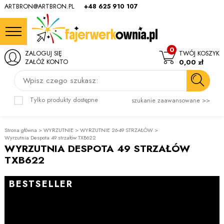
ARTBRON@ARTBRON.PL
+48 625 910 107
0
ZALOGUJ SIĘ
TWÓJ KOSZYK
ZAŁÓŻ KONTO
0,00 zł
Wpisz czego szukasz:
Tylko produkty dostępne
szukanie zaawansowane >>
Strona główna
>
WYRZUTNIE
>
WYRZUTNIE 26-49 STRZAŁÓW
>
Wyrzutnia Despota 49 strzałów TXB622
WYRZUTNIA DESPOTA 49 STRZAŁÓW
TXB622
BESTSELLER