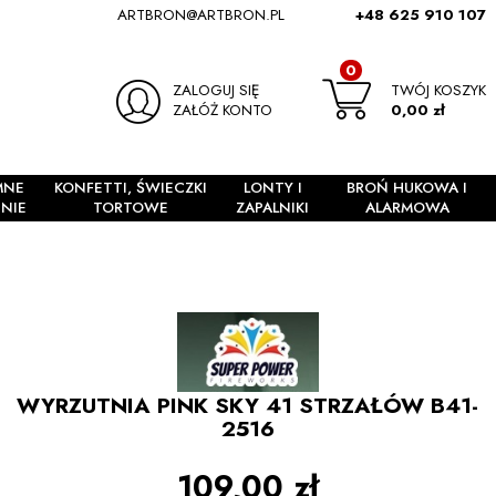
ARTBRON@ARTBRON.PL
+48 625 910 107
0
ZALOGUJ SIĘ
TWÓJ KOSZYK
ZAŁÓŻ KONTO
0,00 zł
MNE
KONFETTI, ŚWIECZKI
LONTY I
BROŃ HUKOWA I
NIE
TORTOWE
ZAPALNIKI
ALARMOWA
WYRZUTNIA PINK SKY 41 STRZAŁÓW B41-
2516
109,00 zł