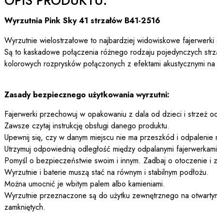
OPIS PRODUKTU:
Wyrzutnia Pink Sky 41 strzałów B41-2516
Wyrzutnie wielostrzałowe to najbardziej widowiskowe fajerwerki
Są to kaskadowe połączenia różnego rodzaju pojedynczych str
kolorowych rozprysków połączonych z efektami akustycznymi na
Zasady bezpiecznego użytkowania wyrzutni:
Fajerwerki przechowuj w opakowaniu z dala od dzieci i strzeż od
Zawsze czytaj instrukcję obsługi danego produktu.
Upewnij się, czy w danym miejscu nie ma przeszkód i odpalenie 
Utrzymuj odpowiednią odległość między odpalanymi fajerwerkami a
Pomyśl o bezpieczeństwie swoim i innym. Zadbaj o otoczenie i z
Wyrzutnie i baterie muszą stać na równym i stabilnym podłożu.
Można umocnić je wbitym palem albo kamieniami.
Wyrzutnie przeznaczone są do użytku zewnętrznego na otwartym
zamkniętych.