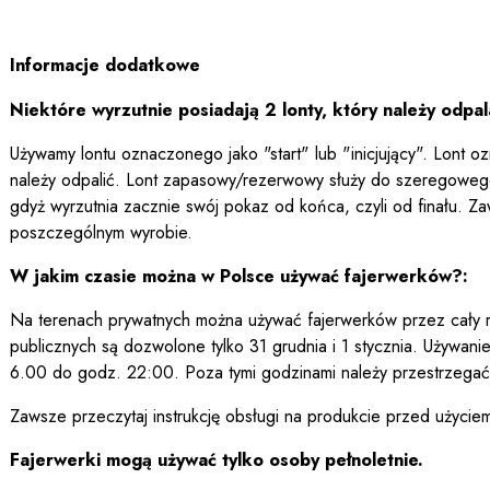
Informacje dodatkowe
Niektóre wyrzutnie posiadają 2 lonty, który należy odpal
Używamy lontu oznaczonego jako "start" lub "inicjujący". Lont o
należy odpalić. Lont zapasowy/rezerwowy służy do szeregowego 
gdyż wyrzutnia zacznie swój pokaz od końca, czyli od finału. Za
poszczególnym wyrobie.
W jakim czasie można w Polsce używać fajerwerków?:
Na terenach prywatnych można używać fajerwerków przez cały ro
publicznych są dozwolone tylko 31 grudnia i 1 stycznia. Używan
6.00 do godz. 22:00. Poza tymi godzinami należy przestrzegać 
Zawsze przeczytaj instrukcję obsługi na produkcie przed użycie
Fajerwerki mogą używać tylko osoby pełnoletnie.