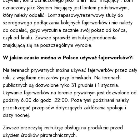
Używamy lontu oznaczonego jako "start" lub "inicjujący". Lont
oznaczony jako System Inicjujący jest lontem podstawowym,
który należy odpalić. Lont zapasowy/rezerwowy służy do
szeregowego podłączania kolejnych fajerwerków i nie należy
do odpalać, gdyż wyrzutnia zacznie swój pokaz od końca,
czyli od finału. Zawsze sprawdź instrukcję producenta
znajdującą się na poszczególnym wyrobie.
W jakim czasie można w Polsce używać fajerwerków?:
Na terenach prywatnych można używać fajerwerków przez cały
rok, z wyjątkiem obszarów przy lotniskach. Na terenach
publicznych są dozwolone tylko 31 grudnia i 1 stycznia.
Używanie fajerwerków na terenie prywatnym jest dozwolone od
godziny 6.00 do godz. 22:00. Poza tymi godzinami należy
przestrzegać przepisów dotyczących zakłócania spokoju i
ciszy nocnej.
Zawsze przeczytaj instrukcję obsługi na produkcie przed
użyciem środków pirotechnicznych.