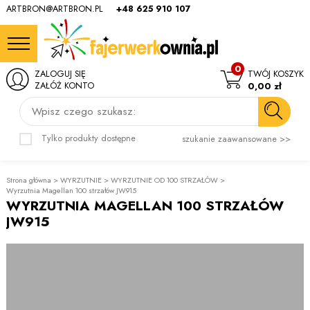
ARTBRON@ARTBRON.PL
+48 625 910 107
0
ZALOGUJ SIĘ
TWÓJ KOSZYK
ZAŁÓŻ KONTO
0,00 zł
Wpisz czego szukasz:
Tylko produkty dostępne
szukanie zaawansowane >>
Strona główna
>
WYRZUTNIE
>
WYRZUTNIE OD 100 STRZAŁÓW
>
Wyrzutnia Magellan 100 strzałów JW915
WYRZUTNIA MAGELLAN 100 STRZAŁÓW
JW915