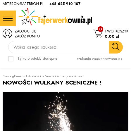
ARTBRON@ARTBRON.PL
+48 625 910 107
0
ZALOGUJ SIĘ
TWÓJ KOSZYK
ZAŁÓŻ KONTO
0,00 zł
Wpisz czego szukasz:
Tylko produkty dostępne
szukanie zaawansowane >>
Strona główna
>
Aktualności
>
Nowości wulkany sceniczne !
NOWOŚCI WULKANY SCENICZNE !