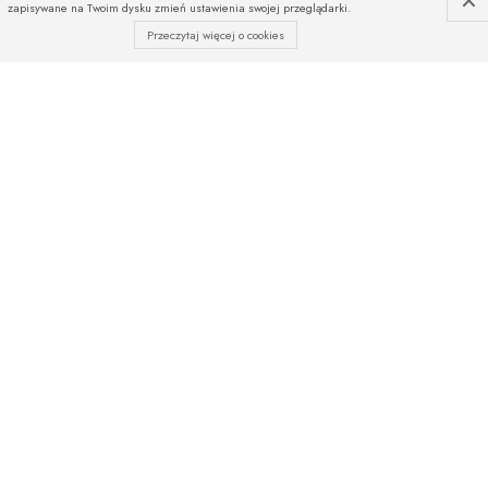
zapisywane na Twoim dysku zmień ustawienia swojej przeglądarki.
Przeczytaj więcej o cookies
INFOLINIA
Czekamy na Państwa telefony
od poniedziałku do piątku
w godz. od 08:00 do 16:00
w soboty od 10:00 do 14:00