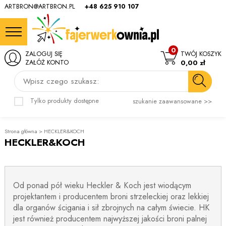
ARTBRON@ARTBRON.PL
+48 625 910 107
0
ZALOGUJ SIĘ
TWÓJ KOSZYK
ZAŁÓŻ KONTO
0,00 zł
Wpisz czego szukasz:
Tylko produkty dostępne
szukanie zaawansowane >>
Strona główna
>
HECKLER&KOCH
HECKLER&KOCH
Od ponad pół wieku Heckler & Koch jest wiodącym
projektantem i producentem broni strzeleckiej oraz lekkiej
dla organów ścigania i sił zbrojnych na całym świecie. HK
jest również producentem najwyższej jakości broni palnej