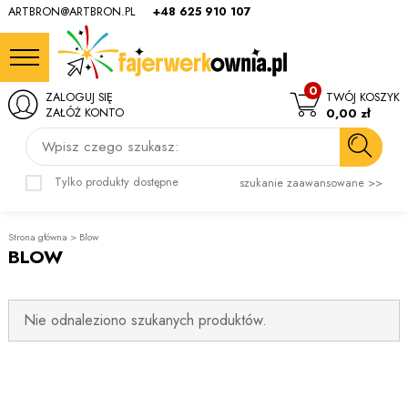
ARTBRON@ARTBRON.PL
+48 625 910 107
0
ZALOGUJ SIĘ
TWÓJ KOSZYK
ZAŁÓŻ KONTO
0,00 zł
Wpisz czego szukasz:
Tylko produkty dostępne
szukanie zaawansowane >>
Strona główna
>
Blow
BLOW
Nie odnaleziono szukanych produktów.