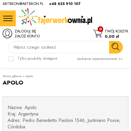
ARTBRON@ARTBRON.PL
+48 625 910 107
0
ZALOGUJ SIĘ
TWÓJ KOSZYK
ZAŁÓŻ KONTO
0,00 zł
Wpisz czego szukasz:
Tylko produkty dostępne
szukanie zaawansowane >>
Strona główna
>
Apolo
APOLO
Nazwa: Apolo
Kraj: Argentyna
Adres: Pedro Benedetto Paoloni 1546, Justiniano Posse,
Córdoba