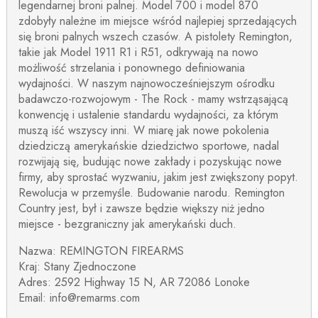
legendarnej broni palnej. Model 700 i model 870
zdobyły należne im miejsce wśród najlepiej sprzedających
się broni palnych wszech czasów. A pistolety Remington,
takie jak Model 1911 R1 i R51, odkrywają na nowo
możliwość strzelania i ponownego definiowania
wydajności. W naszym najnowocześniejszym ośrodku
badawczo-rozwojowym - The Rock - mamy wstrząsającą
konwencję i ustalenie standardu wydajności, za którym
muszą iść wszyscy inni. W miarę jak nowe pokolenia
dziedziczą amerykańskie dziedzictwo sportowe, nadal
rozwijają się, budując nowe zakłady i pozyskując nowe
firmy, aby sprostać wyzwaniu, jakim jest zwiększony popyt.
Rewolucja w przemyśle. Budowanie narodu. Remington
Country jest, był i zawsze będzie większy niż jedno
miejsce - bezgraniczny jak amerykański duch.
Nazwa: REMINGTON FIREARMS
Kraj: Stany Zjednoczone
Adres: 2592 Highway 15 N, AR 72086 Lonoke
Email: info@remarms.com