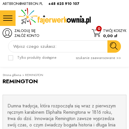
ARTBRON@ARTBRON.PL
+48 625 910 107
0
ZALOGUJ SIĘ
TWÓJ KOSZYK
ZAŁÓŻ KONTO
0,00 zł
Wpisz czego szukasz:
Tylko produkty dostępne
szukanie zaawansowane >>
Strona główna
>
REMINGTON
REMINGTON
Dumna tradycja, która rozpoczęła się wraz z pierwszym
ręcznym karabinem Eliphalta Remingtona w 1816 roku,
trwa do dziś. Innowacja Remington zawsze wyprzedza
swój czas, o czym świadczy bogata historia i długa linia