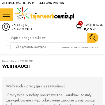
ARTBRON@ARTBRON.PL
+48 625 910 107
0
ZALOGUJ SIĘ
TWÓJ KOSZYK
ZAŁÓŻ KONTO
0,00 zł
Wpisz czego szukasz:
Tylko produkty dostępne
szukanie zaawansowane >>
Strona główna
>
WEIHRAUCH
WEIHRAUCH
Weihrauch - precyzja i niezawodność
Precyzyjne pistolety pneumatyczne i karabinki zostały
zaprojektowane i wyprodukowane zgodnie z najnowszą