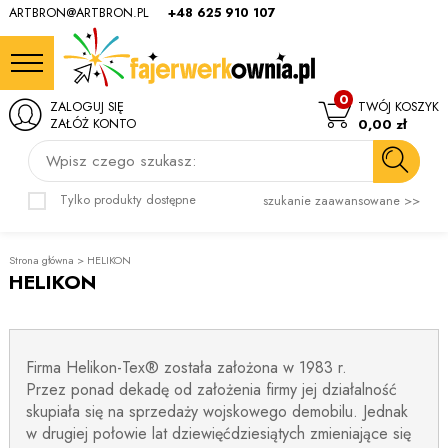
ARTBRON@ARTBRON.PL
+48 625 910 107
0
ZALOGUJ SIĘ
TWÓJ KOSZYK
ZAŁÓŻ KONTO
0,00 zł
Wpisz czego szukasz:
Tylko produkty dostępne
szukanie zaawansowane >>
Strona główna
>
HELIKON
HELIKON
Firma Helikon-Tex® została założona w 1983 r.
Przez ponad dekadę od założenia firmy jej działalność
skupiała się na sprzedaży wojskowego demobilu. Jednak
w drugiej połowie lat dziewięćdziesiątych zmieniające się