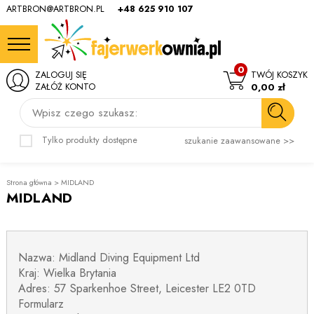
ARTBRON@ARTBRON.PL
+48 625 910 107
0
ZALOGUJ SIĘ
TWÓJ KOSZYK
ZAŁÓŻ KONTO
0,00 zł
Wpisz czego szukasz:
Tylko produkty dostępne
szukanie zaawansowane >>
Strona główna
>
MIDLAND
MIDLAND
Nazwa: Midland Diving Equipment Ltd
Kraj: Wielka Brytania
Adres: 57 Sparkenhoe Street, Leicester LE2 0TD
Formularz