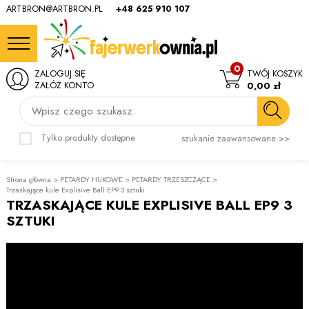
ARTBRON@ARTBRON.PL
+48 625 910 107
0
ZALOGUJ SIĘ
TWÓJ KOSZYK
ZAŁÓŻ KONTO
0,00 zł
Wpisz czego szukasz:
Tylko produkty dostępne
szukanie zaawansowane >>
Strona główna
>
PETARDY HUKOWE
>
PETARDY TRZESZCZĄCE
>
Trzaskające kule Explisive Ball EP9 3 sztuki
TRZASKAJĄCE KULE EXPLISIVE BALL EP9 3
SZTUKI