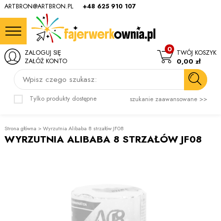
ARTBRON@ARTBRON.PL
+48 625 910 107
0
ZALOGUJ SIĘ
TWÓJ KOSZYK
ZAŁÓŻ KONTO
0,00 zł
Wpisz czego szukasz:
Tylko produkty dostępne
szukanie zaawansowane >>
Strona główna
>
Wyrzutnia Alibaba 8 strzałów JF08
WYRZUTNIA ALIBABA 8 STRZAŁÓW JF08