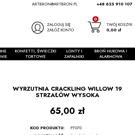
ARTBRON@ARTBRON.PL
+48 625 910 107
0
ZALOGUJ SIĘ
TWÓJ KOSZYK
ZAŁÓŻ KONTO
0,00 zł
MNE
KONFETTI, ŚWIECZKI
LONTY I
BROŃ HUKOWA I
NIE
TORTOWE
ZAPALNIKI
ALARMOWA
WYRZUTNIA CRACKLING WILLOW 19
STRZAŁÓW WYSOKA
65,00 zł
KOD PRODUKTU:
P7070