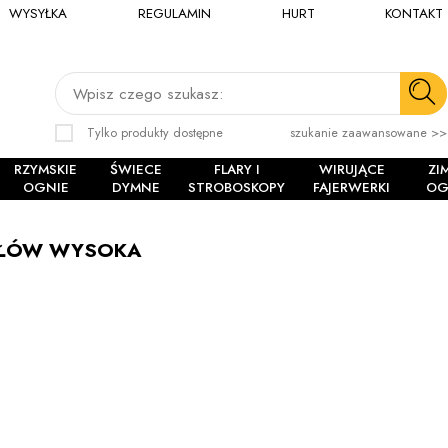
WYSYŁKA
REGULAMIN
HURT
KONTAKT
Wpisz czego szukasz:
Tylko produkty dostępne
szukanie zaawansowane >>
RZYMSKIE
ŚWIECE
FLARY I
WIRUJĄCE
ZI
OGNIE
DYMNE
STROBOSKOPY
FAJERWERKI
OG
AŁÓW WYSOKA