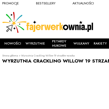
PROMOCJE
BESTSELLERY
AKTUALNOŚCI
PETARDY
NOWOŚCI
WYRZUTNIE
WULKANY
RAKIETY
HUKOWE
Strona główna
>
Wyrzutnia Crackling Willow 19 strzałów wysoka
WYRZUTNIA CRACKLING WILLOW 19 STRZ