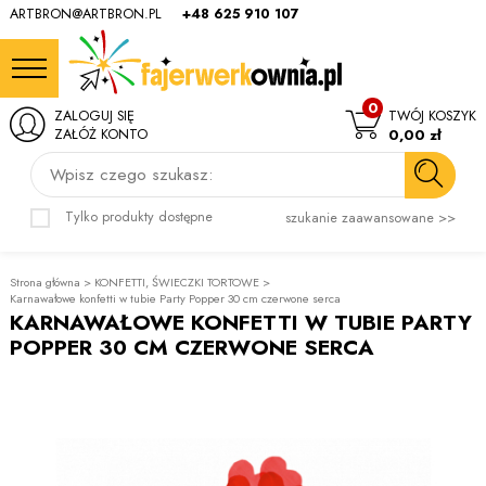
ARTBRON@ARTBRON.PL
+48 625 910 107
0
ZALOGUJ SIĘ
TWÓJ KOSZYK
ZAŁÓŻ KONTO
0,00 zł
Wpisz czego szukasz:
Tylko produkty dostępne
szukanie zaawansowane >>
Strona główna
>
KONFETTI, ŚWIECZKI TORTOWE
>
Karnawałowe konfetti w tubie Party Popper 30 cm czerwone serca
KARNAWAŁOWE KONFETTI W TUBIE PARTY
POPPER 30 CM CZERWONE SERCA