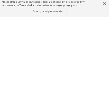
×
Nasza strona używa plików cookies. Jeśli nie chcesz, by pliki cookies były
zapisywane na Twoim dysku zmień ustawienia swojej przeglądarki.
Przeczytaj więcej o cookies
INFOLINIA
Czekamy na Państwa telefony
od poniedziałku do piątku
w godz. od 08:00 do 16:00