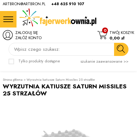
ARTBRON@ARTBRON.PL
+48 625 910 107
0
ZALOGUJ SIĘ
TWÓJ KOSZYK
ZAŁÓŻ KONTO
0,00 zł
Wpisz czego szukasz:
Tylko produkty dostępne
szukanie zaawansowane >>
Strona główna
>
Wyrzutnia katiusze Saturn Missiles 25 strzałów
WYRZUTNIA KATIUSZE SATURN MISSILES
25 STRZAŁÓW