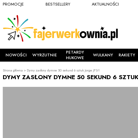
PROMOCJE
BESTSELLERY
AKTUALNOŚCI
PETARDY
NOWOŚCI
WYRZUTNIE
WULKANY
RAKIETY
HUKOWE
Strona główna
>
Dymy zasłony dymne 50 sekund 6 sztuk Jorge JFS-1
DYMY ZASŁONY DYMNE 50 SEKUND 6 SZTUK 