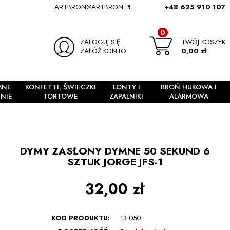
ARTBRON@ARTBRON.PL
+48 625 910 107
0
ZALOGUJ SIĘ
TWÓJ KOSZYK
ZAŁÓŻ KONTO
0,00 zł
MNE
KONFETTI, ŚWIECZKI
LONTY I
BROŃ HUKOWA I
NIE
TORTOWE
ZAPALNIKI
ALARMOWA
DYMY ZASŁONY DYMNE 50 SEKUND 6
SZTUK JORGE JFS-1
32,00 zł
KOD PRODUKTU:
13.050