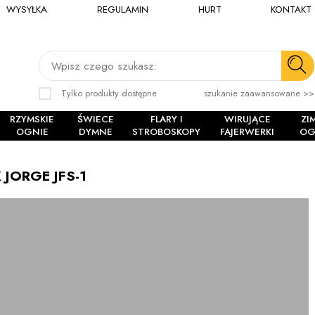
WYSYŁKA
REGULAMIN
HURT
KONTAKT
Wpisz czego szukasz:
Tylko produkty dostępne
szukanie zaawansowane >>
RZYMSKIE
ŚWIECE
FLARY I
WIRUJĄCE
ZI
OGNIE
DYMNE
STROBOSKOPY
FAJERWERKI
OG
JORGE JFS-1