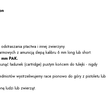
on
odstraszania ptactwa i innej zwierzyny.
rmowych z amunicją ślepą kalibru 6 mm long lub short.
9 mm PAK.
unąć ładunek (cartridge) pustym końcem do tulejki - nigdy
dmiotów wystrzeliwujemy race pionowo do góry z pistoletu lub
ę ludzi lub zwierząt.