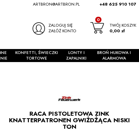
ARTBRON@ARTBRON.PL
+48 625 910 107
0
ZALOGUJ SIĘ
TWÓJ KOSZYK
ZAŁÓŻ KONTO
0,00 zł
MNE
KONFETTI, ŚWIECZKI
LONTY I
BROŃ HUKOWA I
NIE
TORTOWE
ZAPALNIKI
ALARMOWA
RACA PISTOLETOWA ZINK
KNATTERPATRONEN GWIŻDŻĄCA NISKI
TON