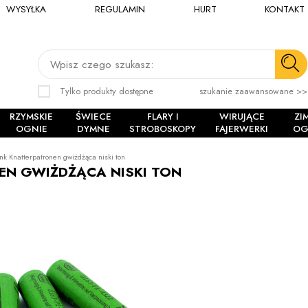
WYSYŁKA
REGULAMIN
HURT
KONTAKT
Wpisz czego szukasz:
Tylko produkty dostępne
szukanie zaawansowane >>
RZYMSKIE
ŚWIECE
FLARY I
WIRUJĄCE
ZI
OGNIE
DYMNE
STROBOSKOPY
FAJERWERKI
OG
nk Knatterpatronen gwiżdżąca niski ton
EN GWIŻDŻĄCA NISKI TON