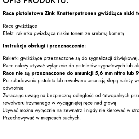
OPIS PRODUKTU:
Raca pistoletowa Zink Knatterpatronen gwiżdżąca niski t
Race gwiżdżące
Efekt: rakietka gwiżdżąca niskim tonem ze srebrną kometą
Instrukcja obsługi i przeznaczenie:
Rakietki gwiżdżące przeznaczone są do sygnalizacji dżwiękowej, 
Race należy używać wyłącznie do pistoletów sygnałowych lub ala
Race nie są przeznaczone do amunicji 5,6 mm nitro lub 
Po załadowaniu pistoletu lub rewolweru amunicją ślepą należy ws
odwrotnie.
Zwracając uwagę na bezpieczną odległość od łatwopalnych prze
rewolweru trzymanego w wyciągniętej ręce nad głową.
Używać można wyłącznie na zewnątrz i nigdy nie kierować w stron
Przechowywać w miejscach suchych.