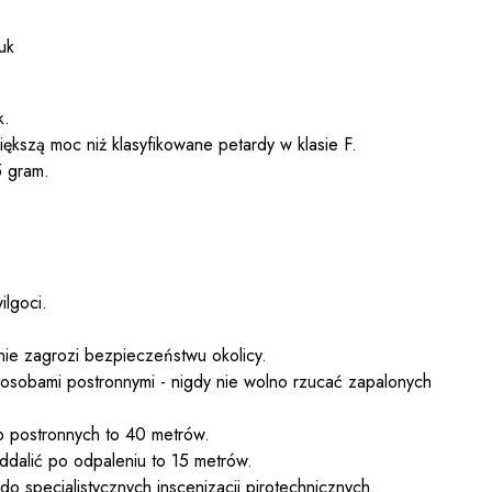
uk
k.
ększą moc niż klasyfikowane petardy w klasie F.
5 gram.
ilgoci.
nie zagrozi bezpieczeństwu okolicy.
osobami postronnymi - nigdy nie wolno rzucać zapalonych
 postronnych to 40 metrów.
oddalić po odpaleniu to 15 metrów.
o specjalistycznych inscenizacji pirotechnicznych.