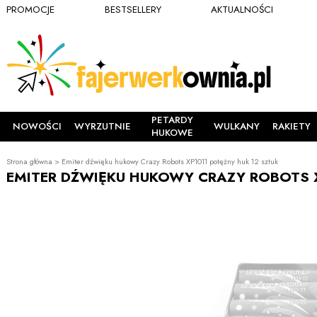
PROMOCJE
BESTSELLERY
AKTUALNOŚCI
PETARDY
NOWOŚCI
WYRZUTNIE
WULKANY
RAKIETY
HUKOWE
Strona główna
>
Emiter dźwięku hukowy Crazy Robots XP1011 potężny huk 12 sztuk
EMITER DŹWIĘKU HUKOWY CRAZY ROBOTS X