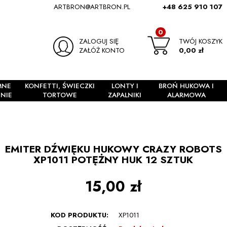
ARTBRON@ARTBRON.PL
+48 625 910 107
0
ZALOGUJ SIĘ
TWÓJ KOSZYK
ZAŁÓŻ KONTO
0,00 zł
MNE
KONFETTI, ŚWIECZKI
LONTY I
BROŃ HUKOWA I
NIE
TORTOWE
ZAPALNIKI
ALARMOWA
EMITER DŹWIĘKU HUKOWY CRAZY ROBOTS
XP1011 POTĘŻNY HUK 12 SZTUK
15,00 zł
KOD PRODUKTU:
XP1011