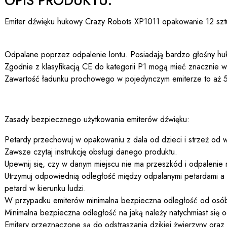
OPIS PRODUKTU:
Emiter dźwięku hukowy Crazy Robots XP1011 opakowanie 12 szt
Odpalane poprzez odpalenie lontu. Posiadają bardzo głośny hu
Zgodnie z klasyfikacją CE do kategorii P1 mogą mieć znacznie wi
Zawartość ładunku prochowego w pojedynczym emiterze to aż 
Zasady bezpiecznego użytkowania emiterów dźwięku:
Petardy przechowuj w opakowaniu z dala od dzieci i strzeż od w
Zawsze czytaj instrukcję obsługi danego produktu.
Upewnij się, czy w danym miejscu nie ma przeszkód i odpalenie 
Utrzymuj odpowiednią odległość między odpalanymi petardami a 
petard w kierunku ludzi.
W przypadku emiterów minimalna bezpieczna odległość od osób
Minimalna bezpieczna odległość na jaką należy natychmiast się 
Emitery przeznaczone są do odstraszania dzikiej żwierzyny oraz d