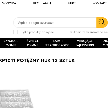
WYSYŁKA
REGULAMIN
HURT
KONTAKT
Wpisz czego szukasz:
Tylko produkty dostępne
szukanie zaawansowane >>
RZYMSKIE
ŚWIECE
FLARY I
WIRUJĄCE
ZI
OGNIE
DYMNE
STROBOSKOPY
FAJERWERKI
OG
P1011 POTĘŻNY HUK 12 SZTUK