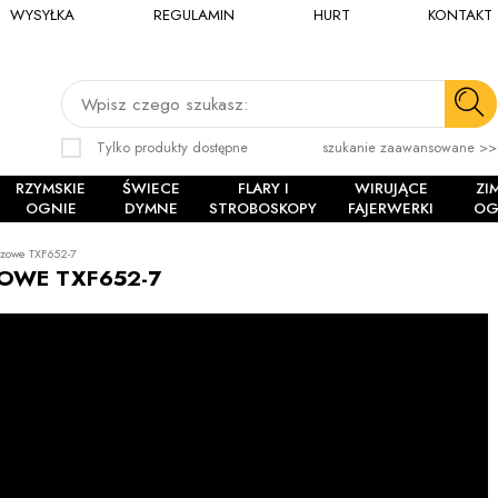
WYSYŁKA
REGULAMIN
HURT
KONTAKT
Wpisz czego szukasz:
Tylko produkty dostępne
szukanie zaawansowane >>
RZYMSKIE
ŚWIECE
FLARY I
WIRUJĄCE
ZI
OGNIE
DYMNE
STROBOSKOPY
FAJERWERKI
OG
czowe TXF652-7
OWE TXF652-7