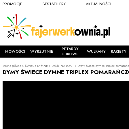
PROMOCJE
BESTSELLERY
AKTUALNOŚCI
PETARDY
NOWOŚCI
WYRZUTNIE
WULKANY
RAKIETY
HUKOWE
Strona główna
>
ŚWIECE DYMNE
>
DYMY NA LONT
>
Dymy świece dymne Triplex pomarań
DYMY ŚWIECE DYMNE TRIPLEX POMARAŃCZ