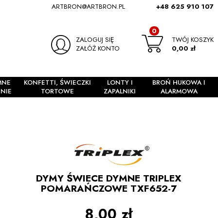
ARTBRON@ARTBRON.PL
+48 625 910 107
0
ZALOGUJ SIĘ
TWÓJ KOSZYK
ZAŁÓŻ KONTO
0,00 zł
MNE
KONFETTI, ŚWIECZKI
LONTY I
BROŃ HUKOWA I
NIE
TORTOWE
ZAPALNIKI
ALARMOWA
DYMY ŚWIECE DYMNE TRIPLEX
POMARAŃCZOWE TXF652-7
8,00 zł